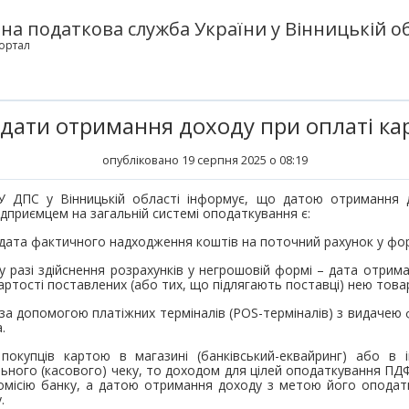
а податкова служба України у Вінницькій об
ортал
дати отримання доходу при оплаті к
опубліковано 19 серпня 2025 о 08:19
У ДПС у Вінницькій області інформує, що датою отримання
ідприємцем на загальній системі оподаткування є:
 дата фактичного надходження коштів на поточний рахунок у фор
 у разі здійснення розрахунків у негрошовій формі – дата отрим
артості поставлених (або тих, що підлягають поставці) нею това
в за допомогою платіжних терміналів (POS-терміналів) з видачею 
а.
 покупців картою в магазині (банківський-еквайринг) або в ін
льного (касового) чеку, то доходом для цілей оподаткування ПД
омісію банку, а датою отримання доходу з метою його оподатк
у.