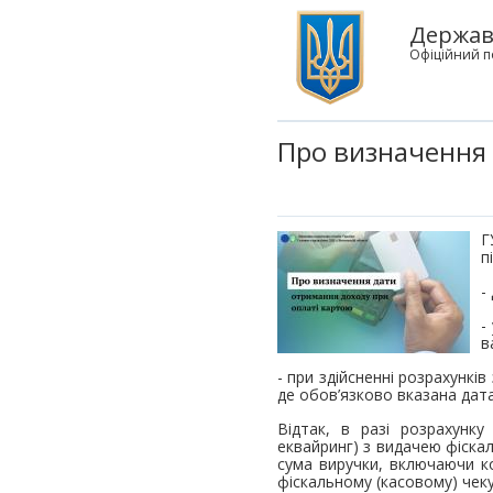
Державн
Офіційний п
Про визначення 
Г
п
-
-
в
- при здійсненні розрахункі
де обов’язково вказана дат
Відтак, в разі розрахунку
еквайринг) з видачею фіска
сума виручки, включаючи к
фіскальному (касовому) чек