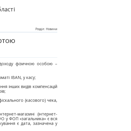
ласті
Розділ: Новини
артою
 доходу фізичною особою –
маті ІВАN, у касу;
ання інших видів компенсацій
рів;
фіскального (касового) чека,
тернет-магазині (інтернет-
ФО у ФОП «загальника» є вся
ування є дата, зазначена у