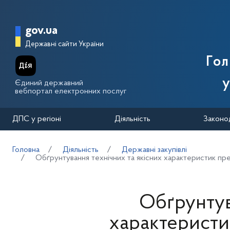
Перейти до основного вмісту
Головна сторінка Державної п
gov.ua
Державні сайти України
Го
у
Єдиний державний
вебпортал електронних послуг
ДПС у регіоні
Діяльність
Законо
Головна
Діяльність
Державні закупівлі
Обґрунтування технічних та якісних характеристик пре
Обґрунтув
характеристик