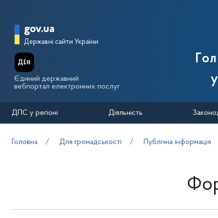
Перейти до основного вмісту
Головна сторінка Державної п
gov.ua
Державні сайти України
Го
у
Єдиний державний
вебпортал електронних послуг
ДПС у регіоні
Діяльність
Законо
Головна
Для громадськості
Публічна інформація
Фор