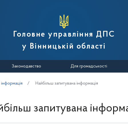
вної податкової служби України
Головне управління ДПС
у Вінницькій області
Законодавство
Для громадськості
 інформація
Найбільш запитувана інформація
йбільш запитувана інформа