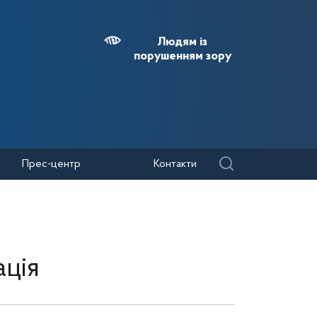
Людям із
порушенням зору
Прес-центр
Контакти
ція