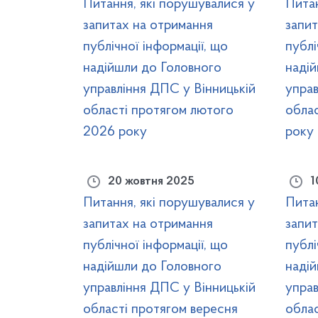
Питання, які порушувалися у
Питан
запитах на отримання
запит
публічної інформації, що
публі
надійшли до Головного
наді
управління ДПС у Вінницькій
управ
області протягом лютого
облас
2026 року
року
20 жовтня 2025
1
Питання, які порушувалися у
Питан
запитах на отримання
запит
публічної інформації, що
публі
надійшли до Головного
наді
управління ДПС у Вінницькій
управ
області протягом вересня
облас