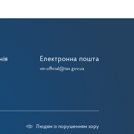
нія
Електронна пошта
7
vin.official@tax.gov.ua
7
7
Людям із порушенням зору