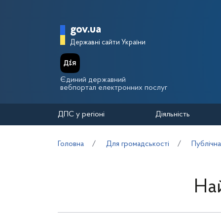
Перейти до основного вмісту
Головна сторінка Держа
gov.ua
Державні сайти України
Єдиний державний
вебпортал електронних послуг
ДПС у регіоні
Діяльність
Головна
Для громадськості
Публічна
На