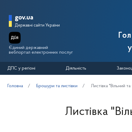
Перейти до основного вмісту
Головна сторінка Державної п
gov.ua
Державні сайти України
Го
у
Єдиний державний
вебпортал електронних послуг
ДПС у регіоні
Діяльність
Законо
Головна
Брошури та листівки
Листівка "Вільний т
Листівка "Ві