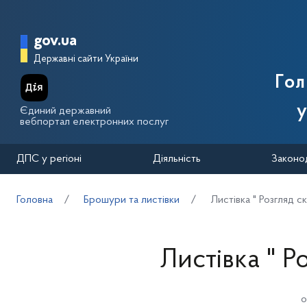
Перейти до основного вмісту
Головна сторінка Державної п
gov.ua
Державні сайти України
Го
у
Єдиний державний
вебпортал електронних послуг
ДПС у регіоні
Діяльність
Законо
Головна
Брошури та листівки
Листівка " Розгляд с
Листівка " Р
о