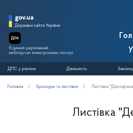
Перейти до основного вмісту
Головна сторінка Державної п
gov.ua
Державні сайти України
Го
у
Єдиний державний
вебпортал електронних послуг
ДПС у регіоні
Діяльність
Законо
Головна
Брошури та листівки
Листівка "Деклараці
Листівка "Д