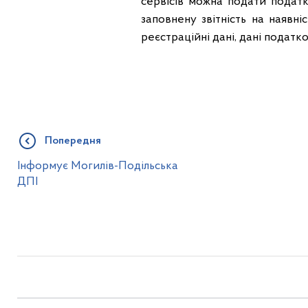
сервісів можна подати податк
заповнену звітність на наявн
реєстраційні дані, дані податк
Попередня
Інформує Могилів-Подільська
ДПІ