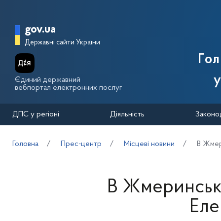
Перейти до основного вмісту
Головна сторінка Державної п
gov.ua
Державні сайти України
Го
у
Єдиний державний
вебпортал електронних послуг
ДПС у регіоні
Діяльність
Законо
Головна
Прес-центр
Місцеві новини
В Жмер
В Жмеринські
Еле