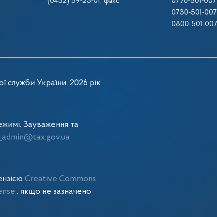
(0432) 59-23-01
, факс
0770-501-007
0730-501-00
0800-501-00
ї служби України. 2026 рік
жимі. Зауваження та
admin@tax.gov.ua
цензією
Creative Commons
cense
, якщо не зазначено