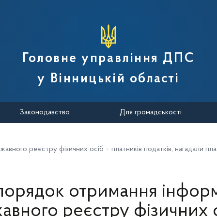
вної податкової служби України
Головне управління ДПС
у Вінницькій області
Законодавство
Для громадськості
авного реєстру фізичних осіб – платників податків, нагадали пла
порядок отримання інформа
авного реєстру фізичних о