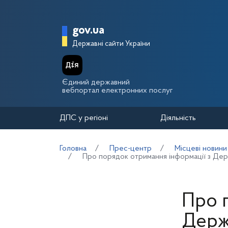
Перейти до основного вмісту
Головна сторінка Держа
gov.ua
Державні сайти України
Єдиний державний
вебпортал електронних послуг
ДПС у регіоні
Діяльність
Головна
Прес-центр
Місцеві новини
Про порядок отримання інформації з Держ
Про 
Держ