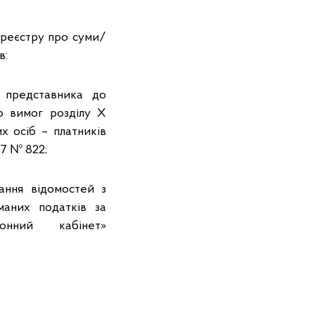
 реєстру про суми/
в:
 представника до
о вимог розділу Х
х осіб – платників
17 № 822;
ння відомостей з
аних податків за
ронний кабінет»