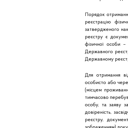
Порядок отриманн
реєстрацію фізич
затвердженого нака
реєстру є докуме
фізичної особи –
Державного реєстр
Державному реєст
Для отримання ві
особисто або чер
(місцем проживанн
тимчасово перебув
особу, та заяву
довіреність, засв
реєстру, докумен
зображенням) доку