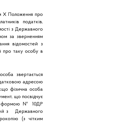
м X Положення про
атників податків,
омості з Державного
ном за зверненням
ання відомостей з
й про таку особу в
особа звертається
одатковою адресою
якщо фізична особа
мент, що посвідчує
за формою № 10ДР
остей з Державного
рокопію (з чітким