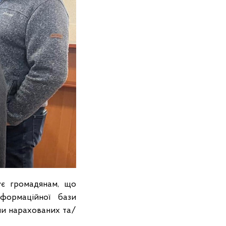
ує громадянам, що
формаційної бази
ми нарахованих та/