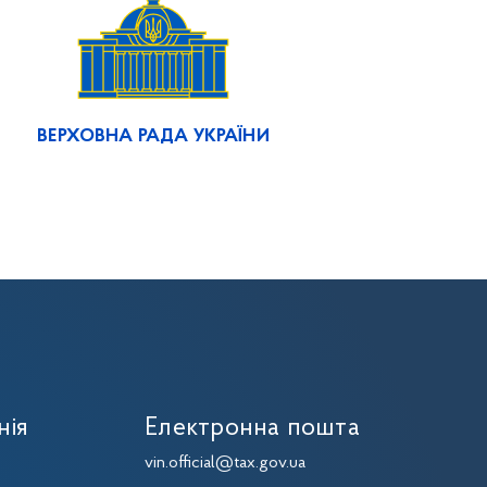
ВЕРХОВНА РАДА УКРАЇНИ
нія
Електронна пошта
7
vin.official@tax.gov.ua