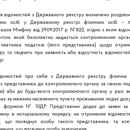
я відомостей з Державного реєстру визначено розділо
них осіб у Державному реєстрі фізичних осіб – пл
зом Мінфіну від 29.09.2017 р. №822, згідно з яким від
нтом, який безоплатно надається контролюючим орга
 платника податків (його представника) щодо отрим
у та свідчить про наявність або відсутність відомосте
рі.
домостей про себе з Державного реєстру фізична 
ез представника до контролюючого органу за своєю п
я) або до будь-якого контролюючого органу у разі, 
ає за межами населеного пункту проживання, подає доку
 за формою № 10ДР. Представник додає до заяви 
ідчену в нотаріальному порядку, на отримання відом
т, що посвідчує особу такого представника, та ксе
мента, що посвідчує особу довірителя.