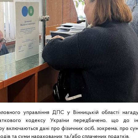
оловного управління ДПС у Вінницькій області нагад
ткового кодексу України передбачено, що до ін
у включаються дані про фізичних осіб, зокрема, про су
одів та суми нарахованих та/або сплачених податків.