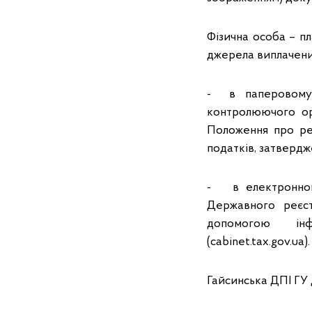
Фізична особа – п
джерела виплачених
- в паперовому 
контролюючого ор
Положення про реє
податків, затвердж
- в електронном
Державного реєс
допомогою інфо
(cabinet.tax.gov.ua)
Гайсинська ДПІ ГУ 