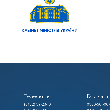
КАБІНЕТ МІНІСТРІВ УКРАЇНИ
Телефони
Гаряча лі
(0432) 59-23-10
0500-501-00