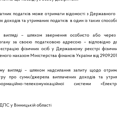
латник податків може отримати відомості з Державного
 доходів та утриманих податків в один із таких способі
вигляді – шляхом звернення особисто або через
гану за своєю податковою адресою – відповідно д
страцію фізичних осіб у Державному реєстрі фізични
еного наказом Міністерства фінансів України від 29.09.20
у вигляді – шляхом надсилання запиту щодо отрима
тру про суми/джерела виплачених доходів та утрим
рмаційно-телекомунікаційної системи «Елект
.
ДПС у Вінницькій області