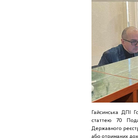
Гайсинська ДПІ Г
статтею 70 Пода
Державного реєстр
або отриманих дох