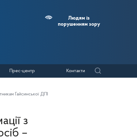
Людям із
порушенням зору
Прес-центр
Контакти
тникам Гайсинської ДПІ
ції з
сіб –