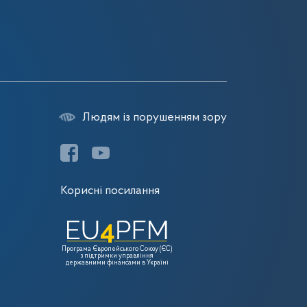
7
7
Людям із порушенням зору
Корисні посилання
Програма Європейського Союзу (ЄС)
з підтримки управління
державними фінансами в Україні