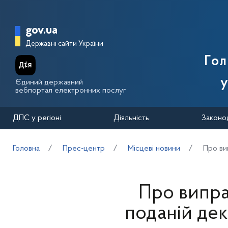
Перейти до основного вмісту
Головна сторінка Державної п
gov.ua
Державні сайти України
Го
у
Єдиний державний
вебпортал електронних послуг
ДПС у регіоні
Діяльність
Законо
Головна
Прес-центр
Місцеві новини
Про ви
Про випра
поданій дек