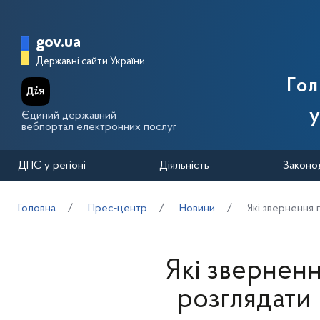
Перейти до основного вмісту
Головна сторінка Державної п
gov.ua
Державні сайти України
Го
у
Єдиний державний
вебпортал електронних послуг
ДПС у регіоні
Діяльність
Законо
Головна
Прес-центр
Новини
Які звернення 
Які звернен
розглядати 