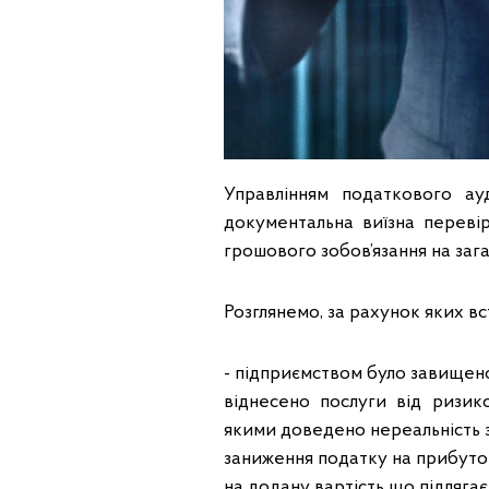
Управлінням податкового а
документальна виїзна перевір
грошового зобов’язання на загал
Розглянемо, за рахунок яких 
- підприємством було завищено
віднесено послуги від ризик
якими доведено нереальність з
заниження податку на прибуток
на додану вартість що підлягає