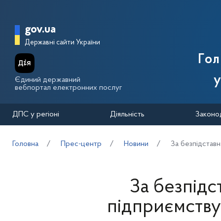
Перейти до основного вмісту
Головна сторінка Державної п
gov.ua
Державні сайти України
Го
у
Єдиний державний
вебпортал електронних послуг
ДПС у регіоні
Діяльність
Законо
Головна
Прес-центр
Новини
За безпідставн
За безпід
підприємству