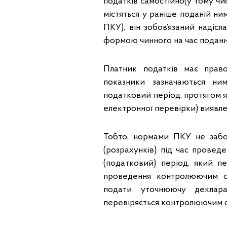
податків самостійно(у тому чи
містяться у раніше поданій ни
ПКУ), він зобов’язаний надіс
формою чинного на час подан
Платник податків має право
показники зазначаються ни
податковий період, протягом я
електронної перевірки) виявле
Тобто, нормами ПКУ не забо
(розрахунків) під час прове
(податковий) період, який п
проведення контролюючим о
подати уточнюючу деклара
перевіряється контролюючим 