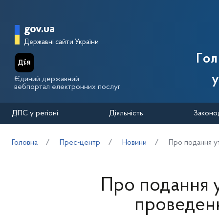
Перейти до основного вмісту
Головна сторінка Державної п
gov.ua
Державні сайти України
Го
у
Єдиний державний
вебпортал електронних послуг
ДПС у регіоні
Діяльність
Законо
Головна
Прес-центр
Новини
Про подання у
Про подання у
проведенн