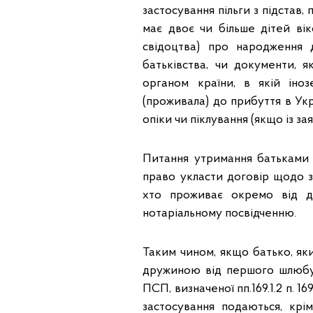
застосування пільги з підстав, 
має двоє чи більше дітей вік
свідоцтва) про народження 
батьківства, чи документи, я
органом країни, в якій іно
(проживала) до прибуття в Укр
опіки чи піклування (якщо із з
Питання утримання батьками
право укласти договір щодо зд
хто проживає окремо від ди
нотаріальному посвідченню.
Таким чином, якщо батько, яки
дружиною від першого шлюбу,
ПСП, визначеної пп.169.1.2 п. 1
застосування подаються, кр