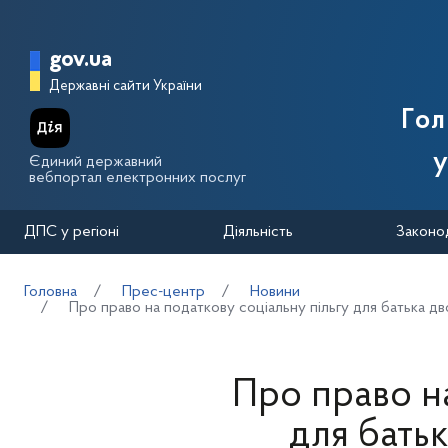
Перейти до основного вмісту
Головна сторінка Державної п
gov.ua
Державні сайти України
Го
у
Єдиний державний
вебпортал електронних послуг
ДПС у регіоні
Діяльність
Законо
Головна
Прес-центр
Новини
Про право на податкову соціальну пільгу для батька 
Про право на
для батьк