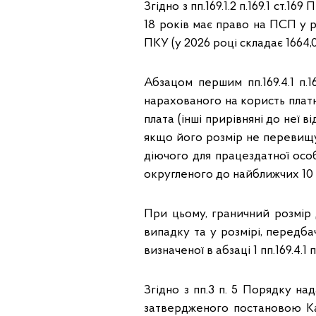
Згідно з пп.169.1.2 п.169.1 ст.
18 років має право на ПСП у розм
ПКУ (у 2026 році складає 1664,
Абзацом першим пп.169.4.1 п.
нарахованого на користь платн
плата (інші прирівняні до неї 
якщо його розмір не перевищу
діючого для працездатної особ
округленого до найближчих 10 гр
При цьому, граничний розмір
випадку та у розмірі, передбаче
визначеної в абзаці 1 пп.169.4.1 
Згідно з пп.3 п. 5 Порядку на
затвердженого постановою Каб