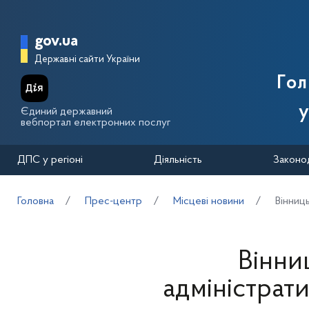
Перейти до основного вмісту
Головна сторінка Державної п
gov.ua
Державні сайти України
Го
у
Єдиний державний
вебпортал електронних послуг
ДПС у регіоні
Діяльність
Законо
Головна
Прес-центр
Місцеві новини
Вінниць
Вінни
адміністрати