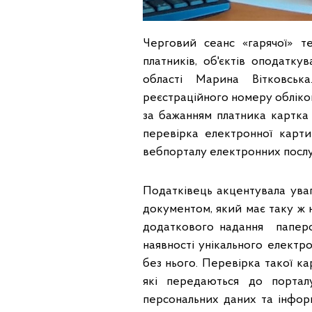
Черговий сеанс «гарячої» те
платників, об'єктів оподатк
області Марина Вітковсь
реєстраційного номеру обліко
за бажанням платника картк
перевірка електронної карт
вебпорталу електронних послуг
Податківець акцентувала ува
документом, який має таку ж 
додаткового надання паперо
наявності унікального електр
без нього. Перевірка такої ка
які передаються до порта
персональних даних та інформ